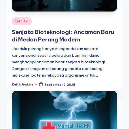
Posted
Berita
in
Senjata Bioteknologi: Ancaman Baru
di Medan Perang Modern
Jika dulu perang hanya mengandalkan senjata
konvensional seperti peluru dan bom, kini dunia
menghadapi ancaman baru: senjata bioteknologi.
Dengan kemajuan di bidang genetika dan biologi
molekuler, potensi rekayasa organisme untuk…
Keith Jenkins
September 2, 2025
Posted
by