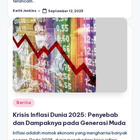
terancam…
Keith Jenkins
September 12, 2025
Posted
by
Posted
Berita
in
Krisis Inflasi Dunia 2025: Penyebab
dan Dampaknya pada Generasi Muda
Inflasi adalah momok ekonomi yang menghantui banyak
negara. Pada 2025, dunia menghadapi krisis inflasi