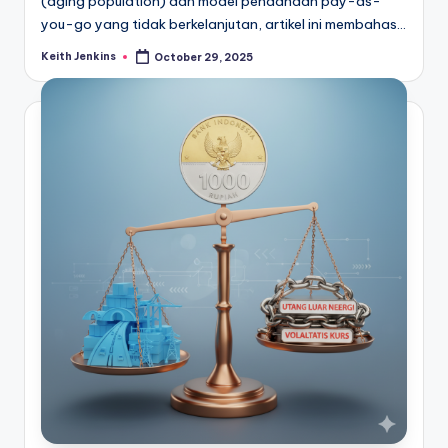
(aging population) dan model pendanaan pay-as-
you-go yang tidak berkelanjutan, artikel ini membahas…
Keith Jenkins
October 29, 2025
Posted
by