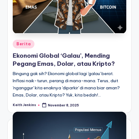
Posted
Berita
in
Ekonomi Global ‘Galau’, Mending
Pegang Emas, Dolar, atau Kripto?
Bingung gak sih? Ekonomi global lagi 'galau' berat.
Inflasi naik-turun, perang di mana-mana. Terus, duit
'nganggur' kita enaknya 'diparkir' di mana biar aman?
Emas, Dolar, atau Kripto? Yuk, kita bedah!…
Keith Jenkins
November 8, 2025
Posted
by