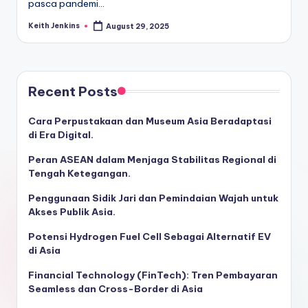
pasca pandemi…
Keith Jenkins
August 29, 2025
Posted
by
Recent Posts
Cara Perpustakaan dan Museum Asia Beradaptasi
di Era Digital.
Peran ASEAN dalam Menjaga Stabilitas Regional di
Tengah Ketegangan.
Penggunaan Sidik Jari dan Pemindaian Wajah untuk
Akses Publik Asia.
Potensi Hydrogen Fuel Cell Sebagai Alternatif EV
di Asia
Financial Technology (FinTech): Tren Pembayaran
Seamless dan Cross-Border di Asia