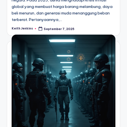
global yang membuat harga barang melambung, daya
beli menurun, dan generasi muda menanggung beban
terberat. Pertanyaannya,…
Keith Jenkins
September 7, 2025
Posted
by