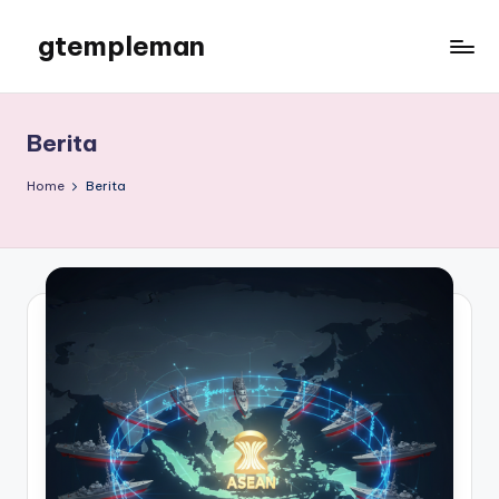
gtempleman
Skip
to
gtempleman
content
Berita
Home
Berita