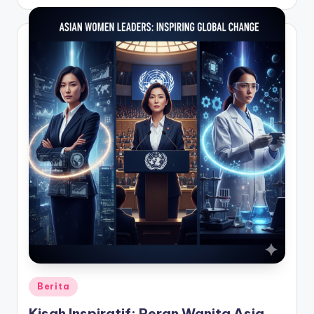
by
Posted
Berita
in
Kisah Inspiratif: Peran Wanita Asia