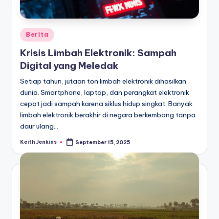
Posted
Berita
in
Krisis Limbah Elektronik: Sampah
Digital yang Meledak
Setiap tahun, jutaan ton limbah elektronik dihasilkan
dunia. Smartphone, laptop, dan perangkat elektronik
cepat jadi sampah karena siklus hidup singkat. Banyak
limbah elektronik berakhir di negara berkembang tanpa
daur ulang…
Keith Jenkins
September 15, 2025
Posted
by