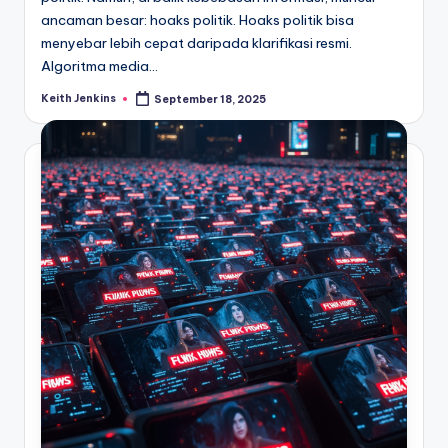
ancaman besar: hoaks politik. Hoaks politik bisa
menyebar lebih cepat daripada klarifikasi resmi.
Algoritma media…
Keith Jenkins
September 18, 2025
Posted
by