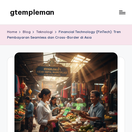
gtempleman
Skip
to
gtempleman
content
Home
Blog
Teknologi
Financial Technology (FinTech): Tren
Pembayaran Seamless dan Cross-Border di Asia