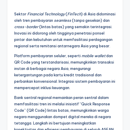
by
Sektor
Financial Technology
(
FinTech
) di Asia didominasi
oleh tren pembayaran
seamless
(tanpa gesekan) dan
cross-border
(lintas batas) yang semakin terintegrasi.
Inovasi ini didorong oleh tingginya penetrasi ponsel
pintar dan kebutuhan untuk memfasilitasi perdagangan
regional serta remitansi antarnegara Asia yang besar.
Platform pembayaran seluler, seperti
mobile wallet
dan
QR Code yang terstandarisasi, memungkinkan transaksi
instan di berbagai negara Asia, mengurangi
ketergantungan pada kartu kredit tradisional dan
perbankan konvensional. Integrasi sistem pembayaran ini
mempercepat inklusi keuangan.
Bank sentral regional memainkan peran sentral dalam
memfasilitasi tren ini melalui inisiatif “Quick Response
Code” (QR Code) lintas batas, memungkinkan warga
negara menggunakan dompet digital mereka di negara
tetangga. Langkah ini bertujuan meningkatkan
konektivitas dan efisiensi pembayaran di seluruh ASEAN.