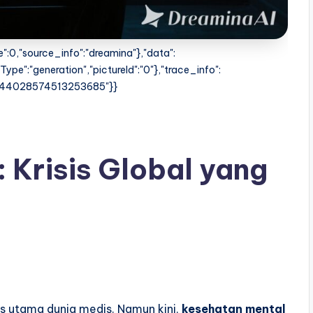
":0,"source_info":"dreamina"},"data":
ype":"generation","pictureId":"0"},"trace_info":
"7544028574513253685"}}
 Krisis Global yang
us utama dunia medis. Namun kini,
kesehatan mental