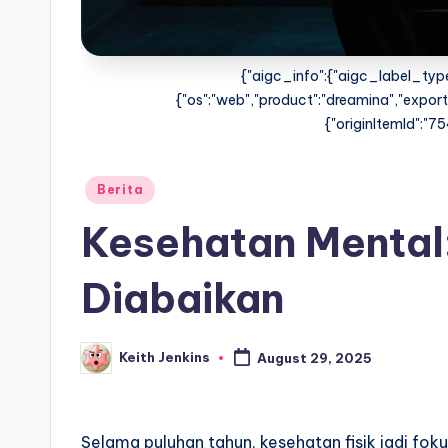
{"aigc_info":{"aigc_label_type
{"os":"web","product":"dreamina","exportT
{"originItemId":
Posted
Berita
in
Kesehatan Mental:
Diabaikan
Keith Jenkins
August 29, 2025
Posted
by
Selama puluhan tahun, kesehatan fisik jadi fok