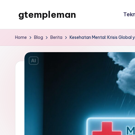
gtempleman
Tekn
Skip
to
gtempleman
content
Home
Blog
Berita
Kesehatan Mental: Krisis Global