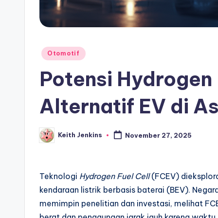
Posted
Otomotif
in
Potensi Hydrogen 
Alternatif EV di A
Keith Jenkins
November 27, 2025
Posted
by
Teknologi
Hydrogen Fuel Cell
(FCEV) dieksploras
kendaraan listrik berbasis baterai (BEV). Nega
memimpin penelitian dan investasi, melihat FC
berat dan penggunaan jarak jauh karena waktu 