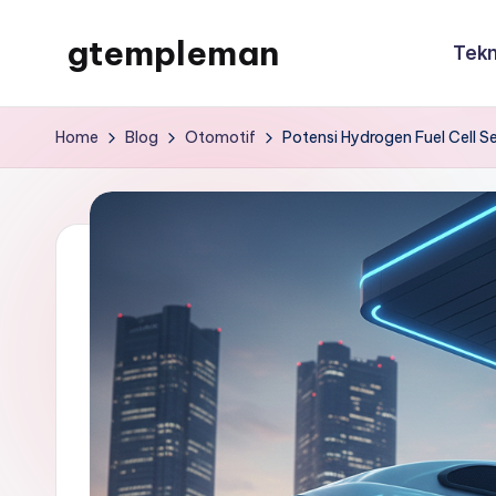
gtempleman
Tekn
Skip
to
gtempleman
content
Home
Blog
Otomotif
Potensi Hydrogen Fuel Cell Se