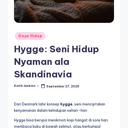
Posted
Gaya Hidup
in
Hygge: Seni Hidup
Nyaman ala
Skandinavia
Keith Jenkins
September 27, 2025
Posted
by
Dari Denmark lahir konsep
hygge
, seni menciptakan
kenyamanan dalam kehidupan sehari-hari.
Hygge bisa berupa menikmati kopi hangat di sore hari,
membaca buku di bawah selimut, atau berkumpul