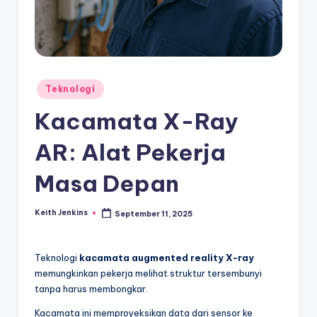
Posted
Teknologi
in
Kacamata X-Ray
AR: Alat Pekerja
Masa Depan
Keith Jenkins
September 11, 2025
Posted
by
Teknologi
kacamata augmented reality X-ray
memungkinkan pekerja melihat struktur tersembunyi
tanpa harus membongkar.
Kacamata ini memproyeksikan data dari sensor ke