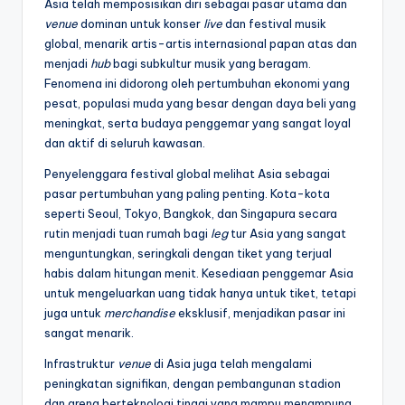
Asia telah memposisikan diri sebagai pasar utama dan
venue
dominan untuk konser
live
dan festival musik
global, menarik artis-artis internasional papan atas dan
menjadi
hub
bagi subkultur musik yang beragam.
Fenomena ini didorong oleh pertumbuhan ekonomi yang
pesat, populasi muda yang besar dengan daya beli yang
meningkat, serta budaya penggemar yang sangat loyal
dan aktif di seluruh kawasan.
Penyelenggara festival global melihat Asia sebagai
pasar pertumbuhan yang paling penting. Kota-kota
seperti Seoul, Tokyo, Bangkok, dan Singapura secara
rutin menjadi tuan rumah bagi
leg
tur Asia yang sangat
menguntungkan, seringkali dengan tiket yang terjual
habis dalam hitungan menit. Kesediaan penggemar Asia
untuk mengeluarkan uang tidak hanya untuk tiket, tetapi
juga untuk
merchandise
eksklusif, menjadikan pasar ini
sangat menarik.
Infrastruktur
venue
di Asia juga telah mengalami
peningkatan signifikan, dengan pembangunan stadion
dan arena berteknologi tinggi yang mampu menampung