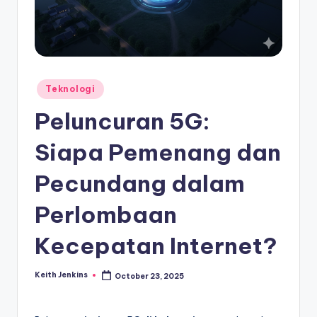
Posted
Teknologi
in
Peluncuran 5G:
Siapa Pemenang dan
Pecundang dalam
Perlombaan
Kecepatan Internet?
Keith Jenkins
October 23, 2025
Posted
by