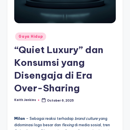
Posted
Gaya Hidup
in
“Quiet Luxury” dan
Konsumsi yang
Disengaja di Era
Over-Sharing
Keith Jenkins
October 6, 2025
Posted
by
Milan
– Sebagai reaksi terhadap
brand culture
yang
didominasi logo besar dan
flexing
di media sosial, tren