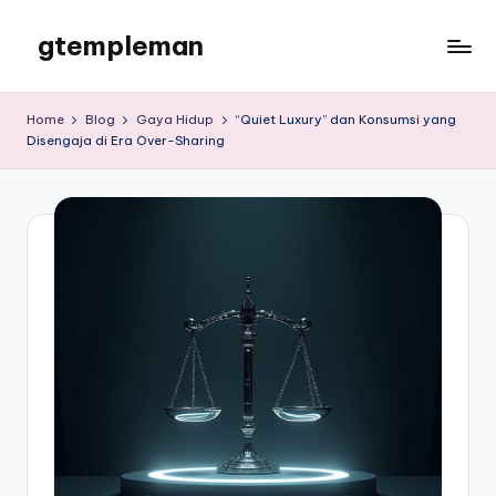
gtempleman
Skip
to
gtempleman
content
Home
Blog
Gaya Hidup
“Quiet Luxury” dan Konsumsi yang
Disengaja di Era Over-Sharing